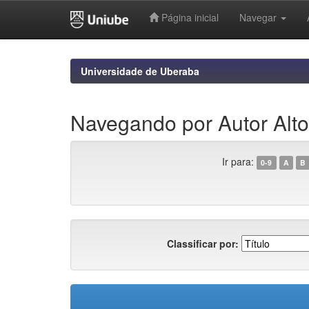
Página inicial
Navegar
Skip
navigation
Universidade de Uberaba
Navegando por Autor Alt
Ir para:
0-9
A
B
Classificar por: