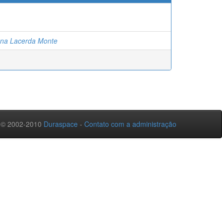
ana Lacerda Monte
 © 2002-2010
Duraspace
-
Contato com a administração