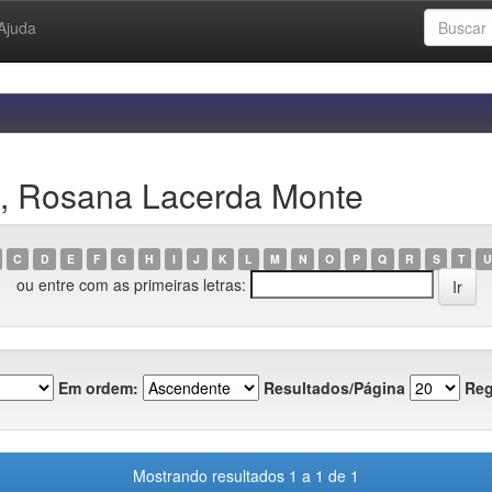
Ajuda
o, Rosana Lacerda Monte
C
D
E
F
G
H
I
J
K
L
M
N
O
P
Q
R
S
T
U
ou entre com as primeiras letras:
Em ordem:
Resultados/Página
Reg
Mostrando resultados 1 a 1 de 1