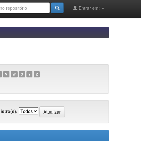
Entrar em:
V
W
X
Y
Z
istro(s):