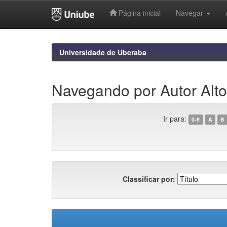
Página inicial
Navegar
Skip
navigation
Universidade de Uberaba
Navegando por Autor Alt
Ir para:
0-9
A
B
Classificar por: