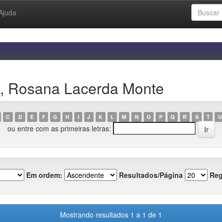
Ajuda
o, Rosana Lacerda Monte
C
D
E
F
G
H
I
J
K
L
M
N
O
P
Q
R
S
T
U
ou entre com as primeiras letras:
Em ordem:
Resultados/Página
Reg
Mostrando resultados 1 a 1 de 1