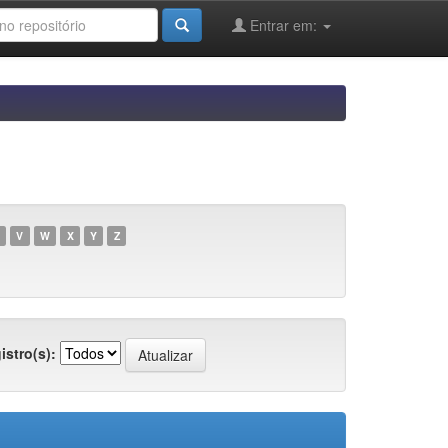
Entrar em:
V
W
X
Y
Z
istro(s):