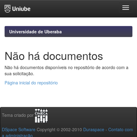
Skip
navigation
Universidade de Uberaba
Não há documentos
Não há documentos disponíveis no repositório de acordo com a
sua solicitação.
Página inicial do repositório
Tema criado por
DSpace Software
Copyright © 2002-2010
Duraspace
-
Contato com
a administração