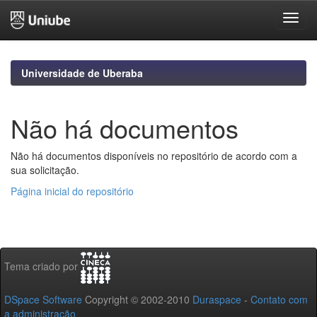
Skip
navigation
Universidade de Uberaba
Não há documentos
Não há documentos disponíveis no repositório de acordo com a
sua solicitação.
Página inicial do repositório
Tema criado por
DSpace Software
Copyright © 2002-2010
Duraspace
-
Contato com
a administração