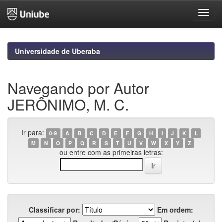
Skip
navigation
Universidade de Uberaba
Navegando por Autor
JERÔNIMO, M. C.
Ir para:
0-9
A
B
C
D
E
F
G
H
I
J
K
L
M
N
O
P
Q
R
S
T
U
V
W
X
Y
Z
ou entre com as primeiras letras:
Classificar por:
Em ordem: