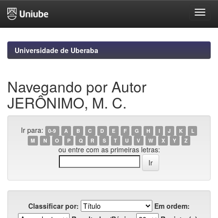
Skip
navigation
Universidade de Uberaba
Navegando por Autor
JERÔNIMO, M. C.
Ir para:
0-9
A
B
C
D
E
F
G
H
I
J
K
L
M
N
O
P
Q
R
S
T
U
V
W
X
Y
Z
ou entre com as primeiras letras:
Classificar por:
Em ordem: