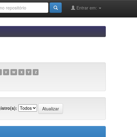
Entrar em:
V
W
X
Y
Z
istro(s):