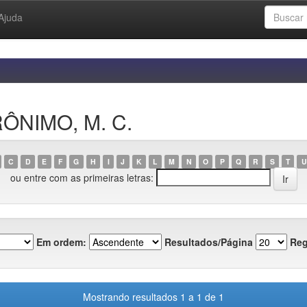
Ajuda
RÔNIMO, M. C.
C
D
E
F
G
H
I
J
K
L
M
N
O
P
Q
R
S
T
U
ou entre com as primeiras letras:
Em ordem:
Resultados/Página
Reg
Mostrando resultados 1 a 1 de 1