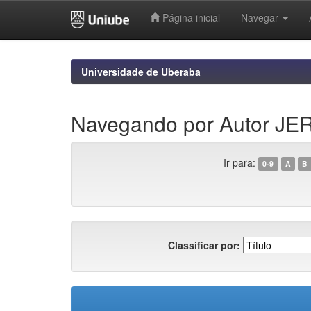
Página inicial
Navegar
Skip
navigation
Universidade de Uberaba
Navegando por Autor JE
Ir para:
0-9
A
B
Classificar por: