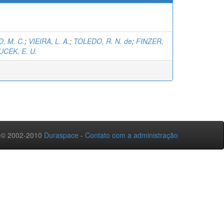
, M. C.
;
VIEIRA, L. A.
;
TOLEDO, R. N. de
;
FINZER,
UCEK, E. U.
 © 2002-2010
Duraspace
-
Contato com a administração