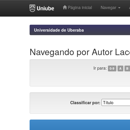
Página inicial
Navegar
Skip
navigation
Universidade de Uberaba
Navegando por Autor Lac
Ir para:
0-9
A
B
Classificar por: