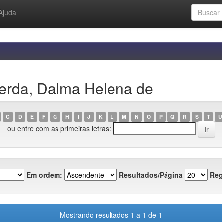
Ajuda
erda, Dalma Helena de
C
D
E
F
G
H
I
J
K
L
M
N
O
P
Q
R
S
T
U
ou entre com as primeiras letras:
Em ordem:
Resultados/Página
Reg
Mostrando resultados 1 a 1 de 1