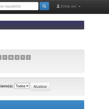
Entrar em:
V
W
X
Y
Z
istro(s):