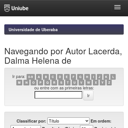
Skip
navigation
Universidade de Uberaba
Navegando por Autor Lacerda,
Dalma Helena de
Ir para:
0-9
A
B
C
D
E
F
G
H
I
J
K
L
M
N
O
P
Q
R
S
T
U
V
W
X
Y
Z
ou entre com as primeiras letras:
Classificar por:
Em ordem: