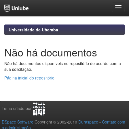
Skip
navigation
Universidade de Uberaba
Não há documentos
Não há documentos disponíveis no repositório de acordo com a
sua solicitação.
Página inicial do repositório
Tema criado por
DSpace Software
Copyright © 2002-2010
Duraspace
-
Contato com
a administração