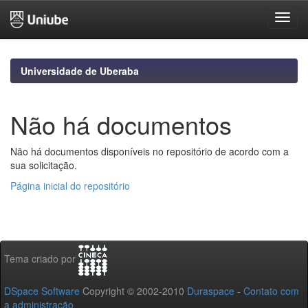
Skip
navigation
Universidade de Uberaba
Não há documentos
Não há documentos disponíveis no repositório de acordo com a
sua solicitação.
Página inicial do repositório
Tema criado por
DSpace Software
Copyright © 2002-2010
Duraspace
-
Contato com
a administração