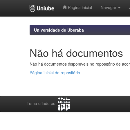
Página inicial
Navegar
Skip
navigation
Universidade de Uberaba
Não há documentos
Não há documentos disponíveis no repositório de acor
Página inicial do repositório
Tema criado por