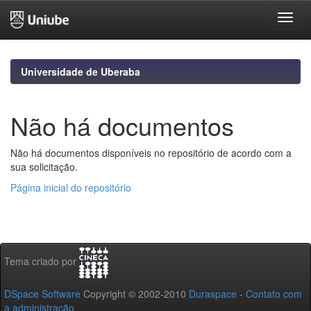
Skip
navigation
Universidade de Uberaba
Não há documentos
Não há documentos disponíveis no repositório de acordo com a
sua solicitação.
Página inicial do repositório
Tema criado por
DSpace Software
Copyright © 2002-2010
Duraspace
-
Contato com
a administração