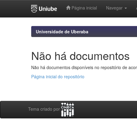
Página inicial
Navegar
Skip
navigation
Universidade de Uberaba
Não há documentos
Não há documentos disponíveis no repositório de acor
Página inicial do repositório
Tema criado por