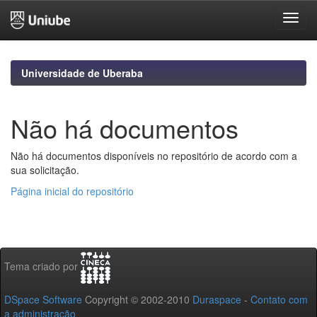
Skip
navigation
Universidade de Uberaba
Não há documentos
Não há documentos disponíveis no repositório de acordo com a
sua solicitação.
Página inicial do repositório
Tema criado por
DSpace Software
Copyright © 2002-2010
Duraspace
-
Contato com
a administração