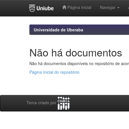
Página inicial
Navegar
Skip
navigation
Universidade de Uberaba
Não há documentos
Não há documentos disponíveis no repositório de acor
Página inicial do repositório
Tema criado por