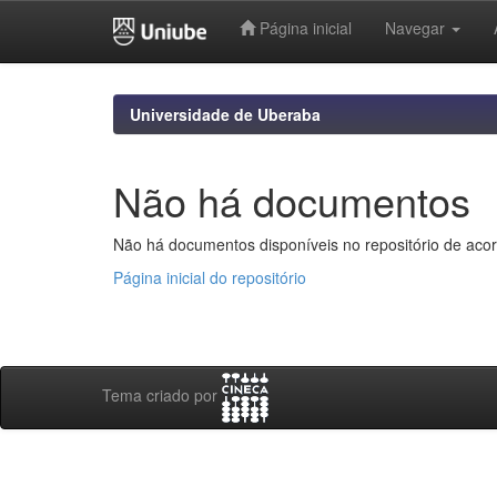
Página inicial
Navegar
Skip
navigation
Universidade de Uberaba
Não há documentos
Não há documentos disponíveis no repositório de acor
Página inicial do repositório
Tema criado por