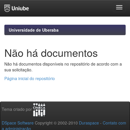
Skip
navigation
Universidade de Uberaba
Não há documentos
Não há documentos disponíveis no repositório de acordo com a
sua solicitação.
Página inicial do repositório
Tema criado por
DSpace Software
Copyright © 2002-2010
Duraspace
-
Contato com
a administração