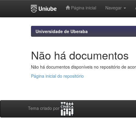
Página inicial
Navegar
Skip
navigation
Universidade de Uberaba
Não há documentos
Não há documentos disponíveis no repositório de acor
Página inicial do repositório
Tema criado por