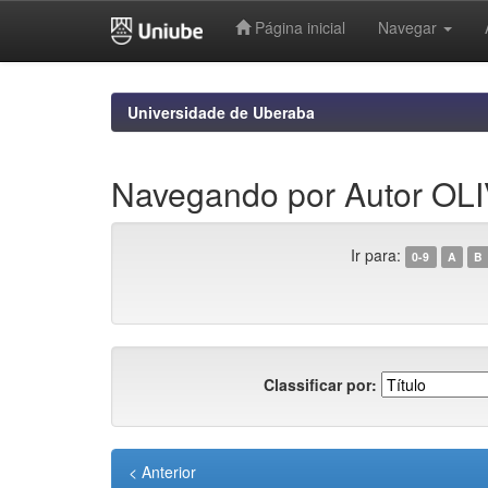
Página inicial
Navegar
Skip
navigation
Universidade de Uberaba
Navegando por Autor O
Ir para:
0-9
A
B
Classificar por:
< Anterior