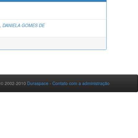
A, DANIELA GOMES DE
 © 2002-2010
Duraspace
-
Contato com a administração