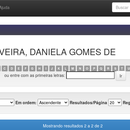
Ajuda
LIVEIRA, DANIELA GOMES DE
C
D
E
F
G
H
I
J
K
L
M
N
O
P
Q
R
S
T
U
ou entre com as primeiras letras:
Em ordem:
Resultados/Página
Reg
Mostrando resultados 2 a 2 de 2