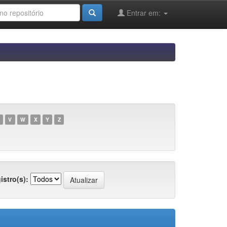
Entrar em:
V
W
X
Y
Z
istro(s):