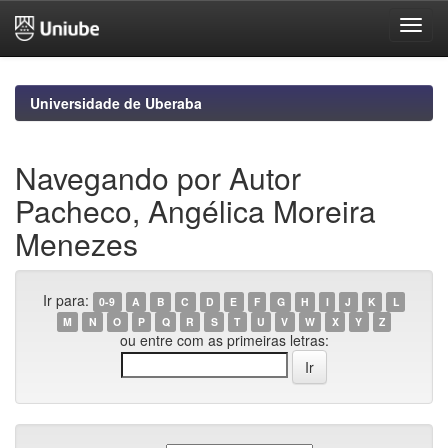
Skip
navigation
Universidade de Uberaba
Navegando por Autor
Pacheco, Angélica Moreira
Menezes
Ir para:
0-9
A
B
C
D
E
F
G
H
I
J
K
L
M
N
O
P
Q
R
S
T
U
V
W
X
Y
Z
ou entre com as primeiras letras: