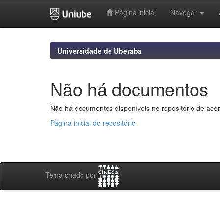
Página inicial
Navegar
Skip
navigation
Universidade de Uberaba
Não há documentos
Não há documentos disponíveis no repositório de acor
Página inicial do repositório
Tema criado por