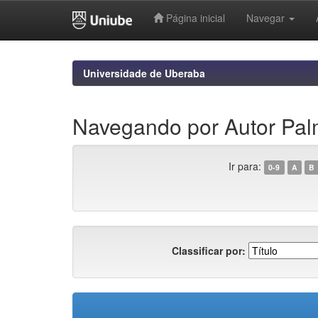
Página inicial
Navegar
Skip
navigation
Universidade de Uberaba
Navegando por Autor Pal
Ir para:
0-9
A
B
Classificar por: