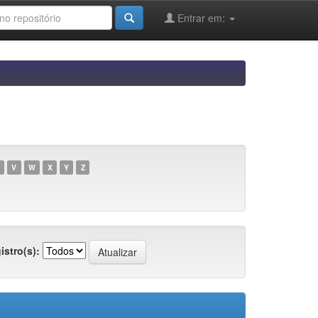
Entrar em:
V
W
X
Y
Z
istro(s):