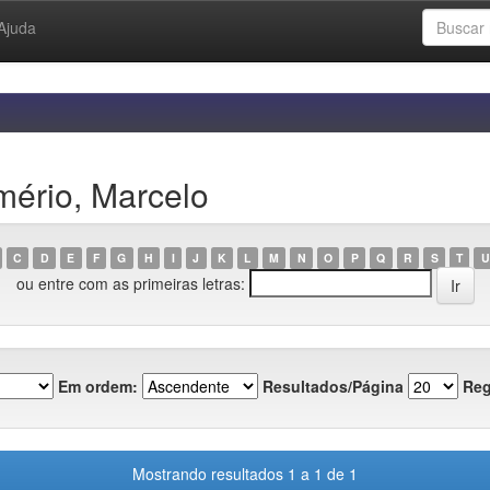
Ajuda
mério, Marcelo
C
D
E
F
G
H
I
J
K
L
M
N
O
P
Q
R
S
T
U
ou entre com as primeiras letras:
Em ordem:
Resultados/Página
Reg
Mostrando resultados 1 a 1 de 1