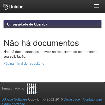
Skip
navigation
Universidade de Uberaba
Não há documentos
Não há documentos disponíveis no repositório de acordo com a
sua solicitação.
Página inicial do repositório
Tema criado por
DSpace Software
Copyright © 2002-2010
Duraspace
-
Contato com
a administração