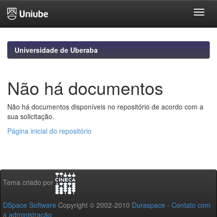
Skip
navigation
Universidade de Uberaba
Não há documentos
Não há documentos disponíveis no repositório de acordo com a
sua solicitação.
Página inicial do repositório
Tema criado por
DSpace Software
Copyright © 2002-2010
Duraspace
-
Contato com
a administração