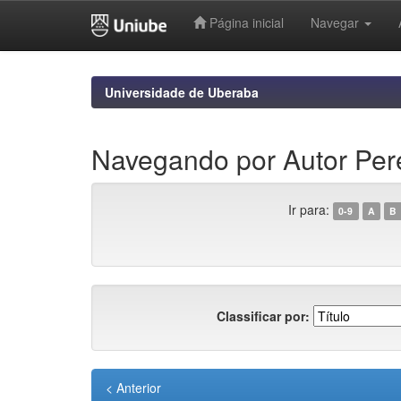
Página inicial
Navegar
Skip
navigation
Universidade de Uberaba
Navegando por Autor Pere
Ir para:
0-9
A
B
Classificar por:
< Anterior