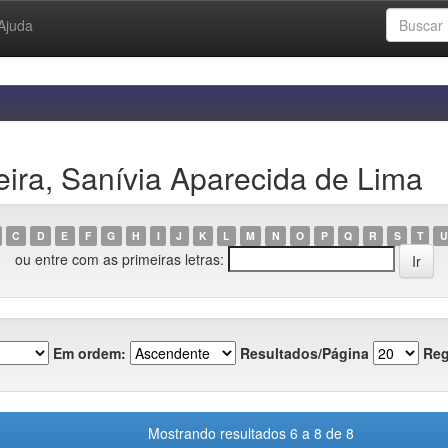
Ajuda
ira, Sanívia Aparecida de Lima
C
D
E
F
G
H
I
J
K
L
M
N
O
P
Q
R
S
T
U
ou entre com as primeiras letras:
Em ordem:
Resultados/Página
Reg
Mostrando resultados 6 a 8 de 8