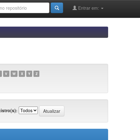
Entrar em:
V
W
X
Y
Z
istro(s):