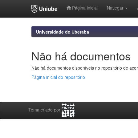
Página inicial
Navegar
Skip
navigation
Universidade de Uberaba
Não há documentos
Não há documentos disponíveis no repositório de acor
Página inicial do repositório
Tema criado por