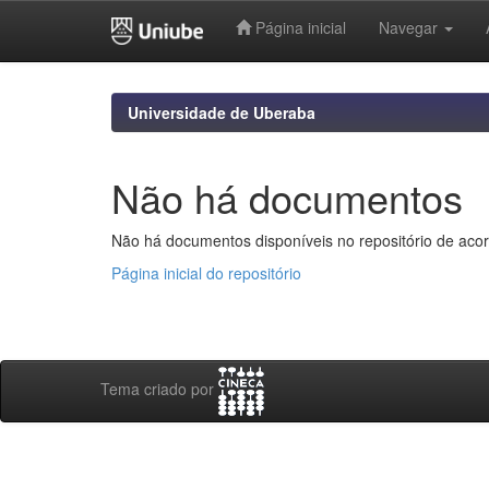
Página inicial
Navegar
Skip
navigation
Universidade de Uberaba
Não há documentos
Não há documentos disponíveis no repositório de acor
Página inicial do repositório
Tema criado por