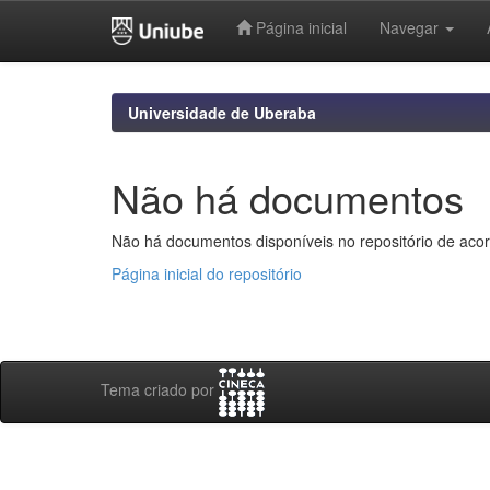
Página inicial
Navegar
Skip
navigation
Universidade de Uberaba
Não há documentos
Não há documentos disponíveis no repositório de acor
Página inicial do repositório
Tema criado por