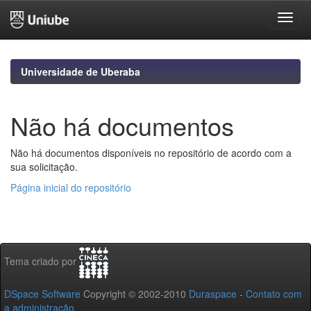
Skip
navigation
Universidade de Uberaba
Não há documentos
Não há documentos disponíveis no repositório de acordo com a
sua solicitação.
Página inicial do repositório
Tema criado por
DSpace Software
Copyright © 2002-2010
Duraspace
-
Contato com
a administração