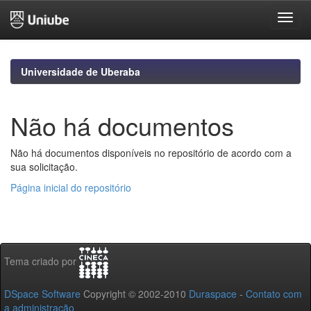
Skip
navigation
Universidade de Uberaba
Não há documentos
Não há documentos disponíveis no repositório de acordo com a
sua solicitação.
Página inicial do repositório
Tema criado por
DSpace Software
Copyright © 2002-2010
Duraspace
-
Contato com
a administração