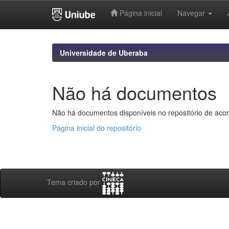
Página inicial
Navegar
Skip
navigation
Universidade de Uberaba
Não há documentos
Não há documentos disponíveis no repositório de acor
Página inicial do repositório
Tema criado por