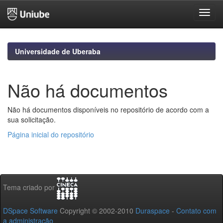
Skip
navigation
Universidade de Uberaba
Não há documentos
Não há documentos disponíveis no repositório de acordo com a
sua solicitação.
Página inicial do repositório
Tema criado por
DSpace Software
Copyright © 2002-2010
Duraspace
-
Contato com
a administração