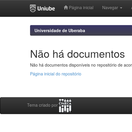
Página inicial
Navegar
Skip
navigation
Universidade de Uberaba
Não há documentos
Não há documentos disponíveis no repositório de acor
Página inicial do repositório
Tema criado por