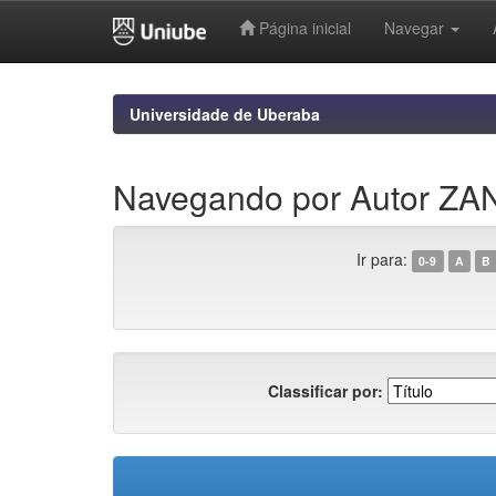
Página inicial
Navegar
Skip
navigation
Universidade de Uberaba
Navegando por Autor ZA
Ir para:
0-9
A
B
Classificar por: