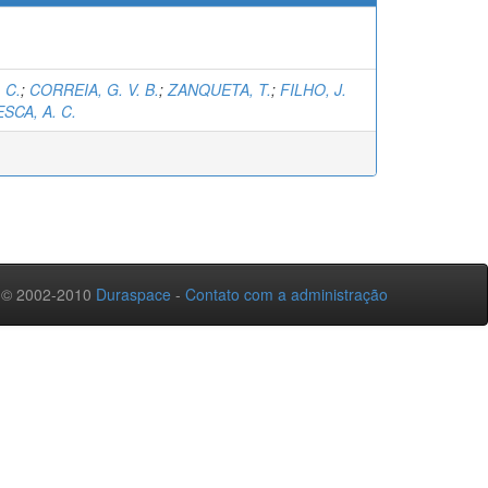
 C.
;
CORREIA, G. V. B.
;
ZANQUETA, T.
;
FILHO, J.
SCA, A. C.
 © 2002-2010
Duraspace
-
Contato com a administração