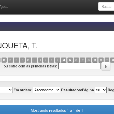
Ajuda
NQUETA, T.
C
D
E
F
G
H
I
J
K
L
M
N
O
P
Q
R
S
T
U
ou entre com as primeiras letras:
Em ordem:
Resultados/Página
Reg
Mostrando resultados 1 a 1 de 1