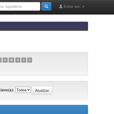
Entrar em:
V
W
X
Y
Z
istro(s):