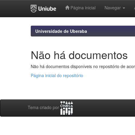
Página inicial
Navegar
Skip
navigation
Universidade de Uberaba
Não há documentos
Não há documentos disponíveis no repositório de acor
Página inicial do repositório
Tema criado por