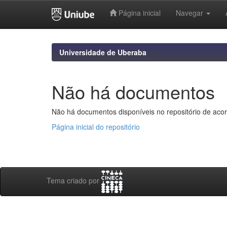
Página inicial
Navegar
Skip
navigation
Universidade de Uberaba
Não há documentos
Não há documentos disponíveis no repositório de acor
Página inicial do repositório
Tema criado por