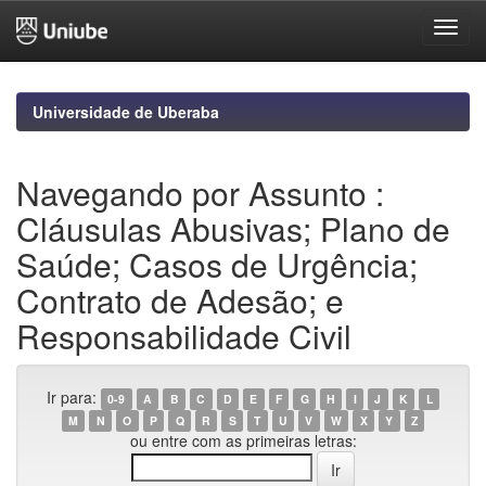
Skip
navigation
Universidade de Uberaba
Navegando por Assunto :
Cláusulas Abusivas; Plano de
Saúde; Casos de Urgência;
Contrato de Adesão; e
Responsabilidade Civil
Ir para:
0-9
A
B
C
D
E
F
G
H
I
J
K
L
M
N
O
P
Q
R
S
T
U
V
W
X
Y
Z
ou entre com as primeiras letras: