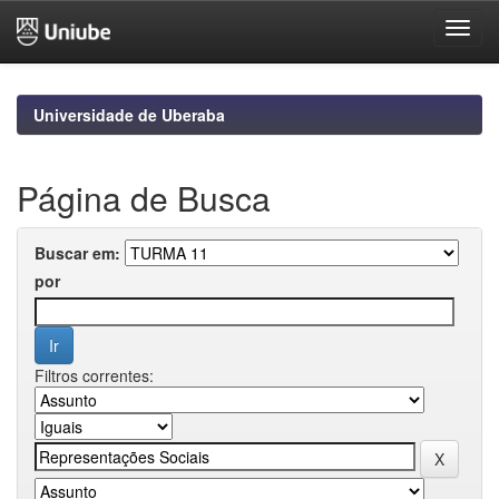
Skip
navigation
Universidade de Uberaba
Página de Busca
Buscar em:
por
Filtros correntes: