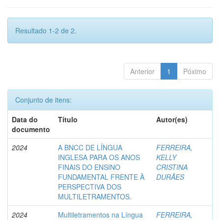
Resultado 1-2 de 2.
Anterior
1
Póximo
Conjunto de itens:
Data do
Título
Autor(es)
documento
2024
A BNCC DE LÍNGUA
FERREIRA,
INGLESA PARA OS ANOS
KELLY
FINAIS DO ENSINO
CRISTINA
FUNDAMENTAL FRENTE À
DURÃES
PERSPECTIVA DOS
MULTILETRAMENTOS.
2024
Multiletramentos na Língua
FERREIRA,