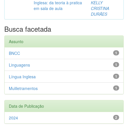
Inglesa: da teoria à pratica
KELLY
em sala de aula
CRISTINA
DURÃES
Busca facetada
Assunto
BNCC
1
Linguagens
1
Língua Inglesa
1
Muliletramentos
1
Data de Publicação
2024
2