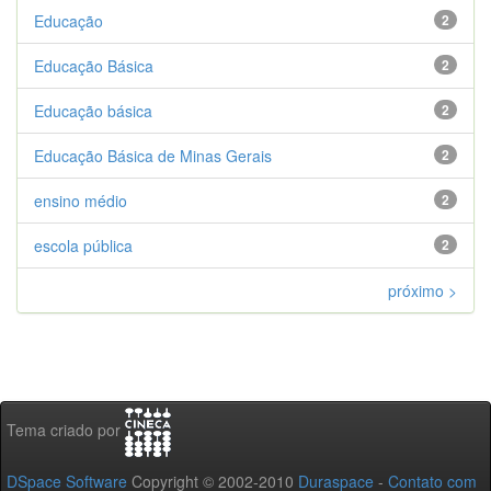
Educação
2
Educação Básica
2
Educação básica
2
Educação Básica de Minas Gerais
2
ensino médio
2
escola pública
2
próximo >
Tema criado por
DSpace Software
Copyright © 2002-2010
Duraspace
-
Contato com