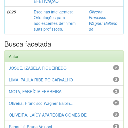
EFETIVAÇÃO
2025
Escolhas inteligentes:
Oliveira,
Orientações para
Francisco
adolescentes definirem
Wagner Balbino
suas profissões.
de
Busca facetada
Autor
JOSUÉ, IZABELA FIGUEIREDO
2
LIMA, PAULA RIBEIRO CARVALHO
2
MOTA, FABRÍCIA FERREIRA
2
Oliveira, Francisco Wagner Balbin...
2
OLIVEIRA, LAÍCY APARECIDA GOMES DE
2
Paganini, Bruna Volponi
2