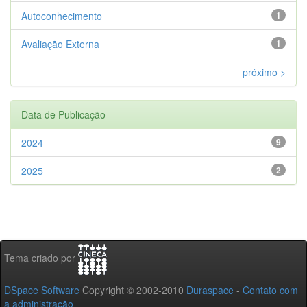
Autoconhecimento
1
Avaliação Externa
1
próximo >
Data de Publicação
2024
9
2025
2
Tema criado por
DSpace Software
Copyright © 2002-2010
Duraspace
-
Contato com
a administração