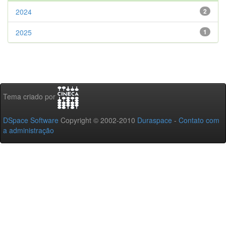
2024
2
2025
1
Tema criado por
DSpace Software
Copyright © 2002-2010
Duraspace
-
Contato com
a administração