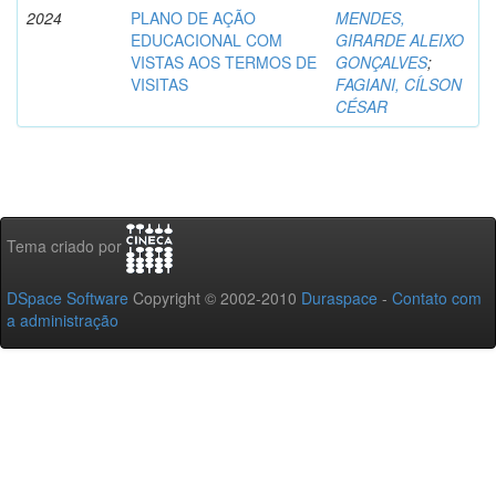
2024
PLANO DE AÇÃO
MENDES,
EDUCACIONAL COM
GIRARDE ALEIXO
VISTAS AOS TERMOS DE
GONÇALVES
;
VISITAS
FAGIANI, CÍLSON
CÉSAR
Tema criado por
DSpace Software
Copyright © 2002-2010
Duraspace
-
Contato com
a administração