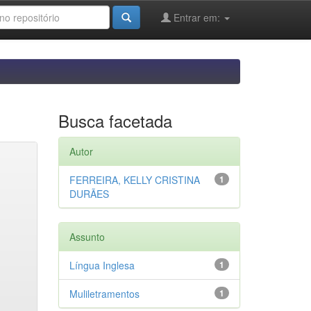
Entrar em:
Busca facetada
Autor
FERREIRA, KELLY CRISTINA
1
DURÃES
Assunto
Língua Inglesa
1
Muliletramentos
1