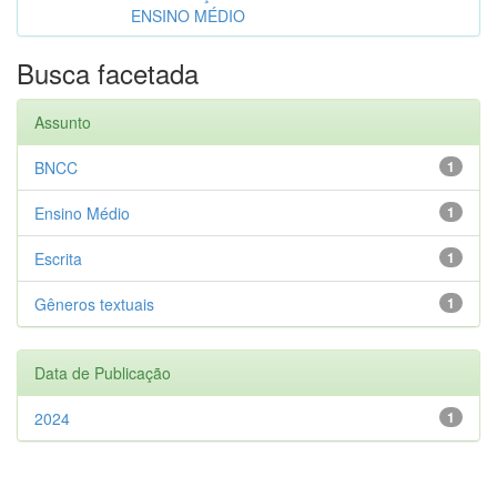
ENSINO MÉDIO
Busca facetada
Assunto
BNCC
1
Ensino Médio
1
Escrita
1
Gêneros textuais
1
Data de Publicação
2024
1