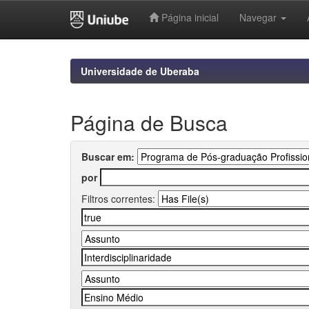
Página inicial
Navegar
Skip
navigation
Universidade de Uberaba
Página de Busca
Buscar em:
por
Filtros correntes: