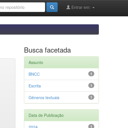
Entrar em:
Busca facetada
Assunto
BNCC
1
Escrita
1
Gêneros textuais
1
Data de Publicação
2024
1