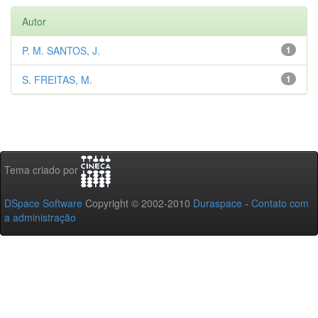
Autor
P. M. SANTOS, J.
1
S. FREITAS, M.
1
Tema criado por
DSpace Software
Copyright © 2002-2010
Duraspace
-
Contato com
a administração