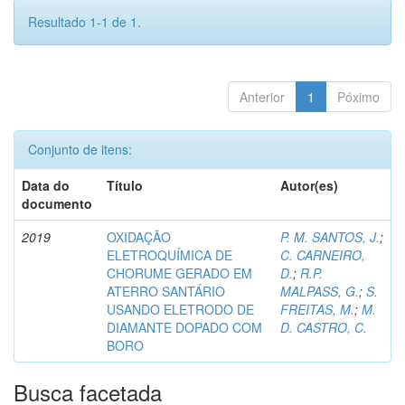
Resultado 1-1 de 1.
Anterior
1
Póximo
Conjunto de itens:
Data do
Título
Autor(es)
documento
2019
OXIDAÇÃO
P. M. SANTOS, J.
;
ELETROQUÍMICA DE
C. CARNEIRO,
CHORUME GERADO EM
D.
;
R.P.
ATERRO SANTÁRIO
MALPASS, G.
;
S.
USANDO ELETRODO DE
FREITAS, M.
;
M.
DIAMANTE DOPADO COM
D. CASTRO, C.
BORO
Busca facetada