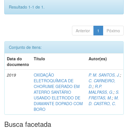
Resultado 1-1 de 1.
Anterior
1
Póximo
Conjunto de itens:
Data do
Título
Autor(es)
documento
2019
OXIDAÇÃO
P. M. SANTOS, J.
;
ELETROQUÍMICA DE
C. CARNEIRO,
CHORUME GERADO EM
D.
;
R.P.
ATERRO SANTÁRIO
MALPASS, G.
;
S.
USANDO ELETRODO DE
FREITAS, M.
;
M.
DIAMANTE DOPADO COM
D. CASTRO, C.
BORO
Busca facetada