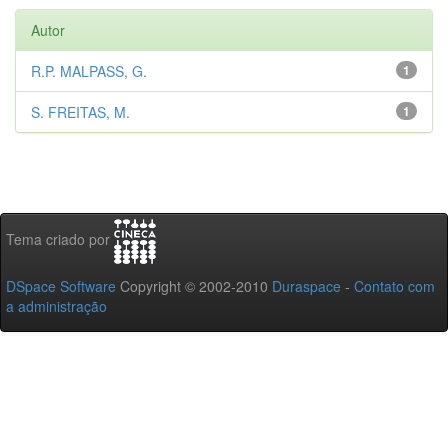
Autor
R.P. MALPASS, G.
1
S. FREITAS, M.
1
Tema criado por
DSpace Software
Copyright © 2002-2010
Duraspace
-
Contato com
a administração