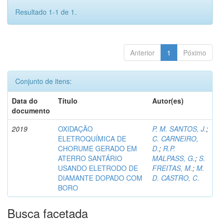
Resultado 1-1 de 1.
Anterior
1
Póximo
Conjunto de itens:
Data do
Título
Autor(es)
documento
2019
OXIDAÇÃO
P. M. SANTOS, J.
;
ELETROQUÍMICA DE
C. CARNEIRO,
CHORUME GERADO EM
D.
;
R.P.
ATERRO SANTÁRIO
MALPASS, G.
;
S.
USANDO ELETRODO DE
FREITAS, M.
;
M.
DIAMANTE DOPADO COM
D. CASTRO, C.
BORO
Busca facetada