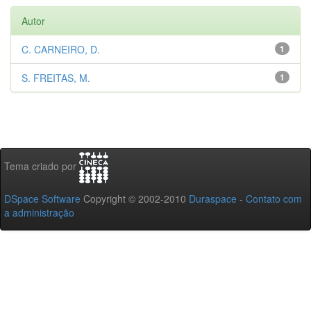
Autor
C. CARNEIRO, D.
1
S. FREITAS, M.
1
Tema criado por
DSpace Software
Copyright © 2002-2010
Duraspace
-
Contato com
a administração